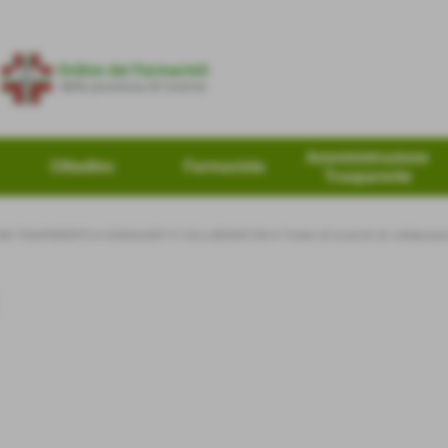
Amministrazione
Cittadino
Farmacista
Trasparente
NE TRASPARENTE
>
CONSULENTI E COLLABORATORI
>
Titolari di incarichi di collabora