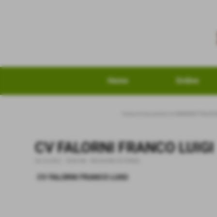
Home
Ordine
Home
>
Documenti
>
AMMINISTRAZIO
CV FALORNI FRANCO LUIGI
26-10-2022
- 78,49 KB
-
REVISORE ESTERNO
CV FALORNI FRANCO LUIGI