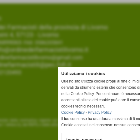
I
ei Farmacisti della provincia di Livorno
ini 4, 57123 - Livorno
6899063
- FAX: 0586205841
fo@ordinedeifarmacistilivorno.it
dinefarmacistilivorno@gmail.com
inefarmacistili@pec.fofi.it
02120493
Utilizziamo i cookies
Questo sito utilizza cookie propri al fine di mi
derivati da strumenti esterni che consentono di
nella Cookie Policy. Per continuare è necessa
acconsenti all'uso dei cookie:può dare il cons
cookies tecnici necessari,
Cookie Policy
-
Privacy Policy
Il tuo consenso ha una durata massima di 6 me
 previste dalla normativa vigente sul riuso dei dati pubblici (direttiva comunitari
r.1 lettera b), del RGPD, e delle altre disposizioni rilevanti in materia
Cookie accettati nel consenso: nessun conse
tecnici necessari