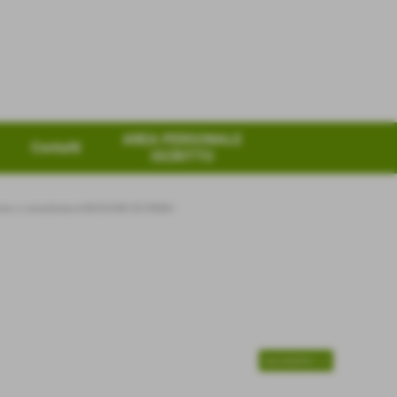
AREA PERSONALE
Contatti
ISCRITTO
zione e consulenza
>
REVISORE ESTERNO
successivo >>