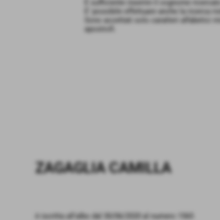
È sufficiente inserire il cognome ricercat
E' possibile effettuare anche la ricerca ris
Sono accettati solo caratteri alfabetici m
apostrofi.
ZAGAGLIA CAMILLA
è iscritta all'albo dal 30/06/2020 al numero 1565