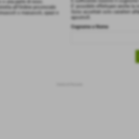
È sufficiente inserire il cognome
o o una parte di esso.
E' possibile effettuare anche la ri
tretta all'Ordine provinciale
Sono accettati solo caratteri alf
inuscoli o maiuscoli, spazi e
apostrofi.
Cognome e Nome
Home
>
Persone