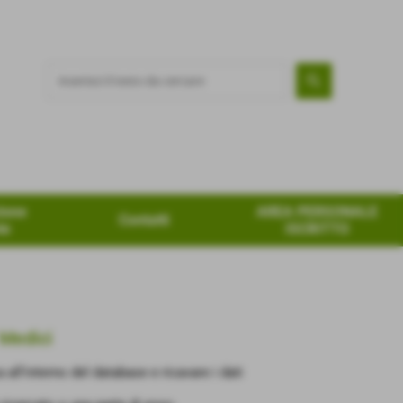
ione
AREA PERSONALE
Contatti
te
ISCRITTO
Medici
a all'interno del database e ricavare i dati