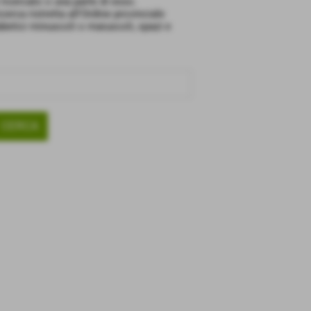
 ricercato o una parte di esso.
cerca ristretta all'Ordine provinciale
abetici minuscoli o maiuscoli, spazi e