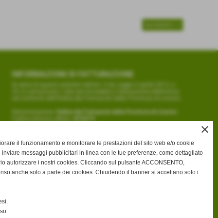
successivo >>
INFORMAZIONI DI FATTURAZIONE
Ai sensi di quanto previsto dall'art. 6 ter, Legge 4 aprile 2012, n.
35, si comunicano i dati per procedere a fatturazione elettronica
nei confronti dell'Ordine dei Farmacisti della Provincia di Livorno:
Denominazione:
Ordine dei Farmacisti della Provincia di Livorno
Codice Univoco ufficio:
UFVD79
Nome ufficio:
Uff_eFatturaPA
close
gliorare il funzionamento e monitorare le prestazioni del sito web e/o cookie
 inviare messaggi pubblicitari in linea con le tue preferenze, come dettagliato
rio autorizzare i nostri cookies. Cliccando sul pulsante ACCONSENTO,
enso anche solo a parte dei cookies. Chiudendo il banner si accettano solo i
si.
nso