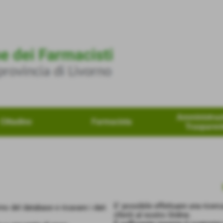
Amministraz
Cittadino
Farmacista
Trasparen
E' possibile effettuare una ricerc
rno del database e ricavare i dati
riferiti al nostro Ordine.