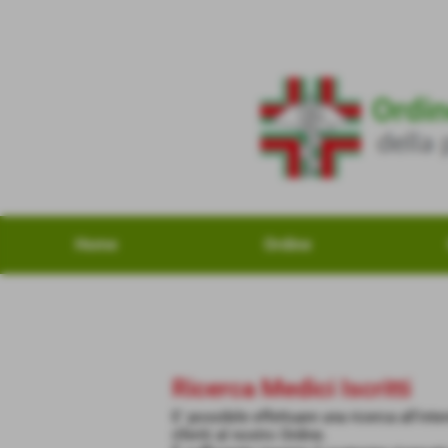
Home
Ordine
Ricerca Medici Iscritti
E' possibile effettuare una ricerca all'inte
riferiti al nostro Ordine.