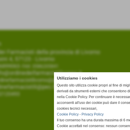
I
ei Farmacisti della provincia di Livorno
ini 4, 57123 - Livorno
6899063
- FAX: 0586205841
fo@ordinedeifarmacistilivorno.it
Utilizziamo i cookies
dinefarmacistilivorno@gmail.com
Questo sito utilizza cookie propri al fine di mi
inefarmacistili@pec.fofi.it
derivati da strumenti esterni che consentono di
02120493
nella Cookie Policy. Per continuare è necessa
acconsenti all'uso dei cookie:può dare il cons
cookies tecnici necessari,
Cookie Policy
-
Privacy Policy
Il tuo consenso ha una durata massima di 6 me
Cookie accettati nel consenso: nessun conse