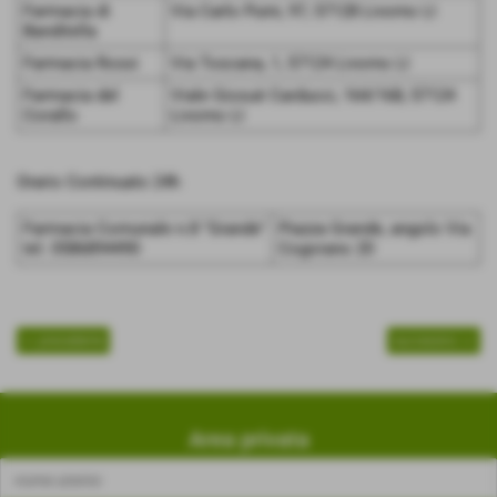
Farmacia di
Via Carlo Puini, 97, 57128 Livorno LI
Banditella
Farmacia Rossi
Via Toscana, 1, 57124 Livorno LI
Farmacia del
Viale Giosuè Carducci, 164/168, 57124
Corallo
Livorno LI
Orario Continuato 24h
Farmacia Comunale n.8 "Grande"
Piazza Grande, angolo Via
tel. 0586894490
Cogorano 20
<< precedente
successivo >>
Area privata