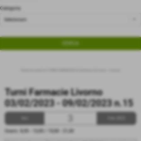
Categoria
Home
>
eventi
>
TURNI FARMACIE
>
Farmacie di turno - Livorno
Turni Farmacie Livorno
03/02/2023 - 09/02/2023 n.15
3
Ven
Feb 2023
Orario: 8,30 - 13,00 / 15,00 - 21,30