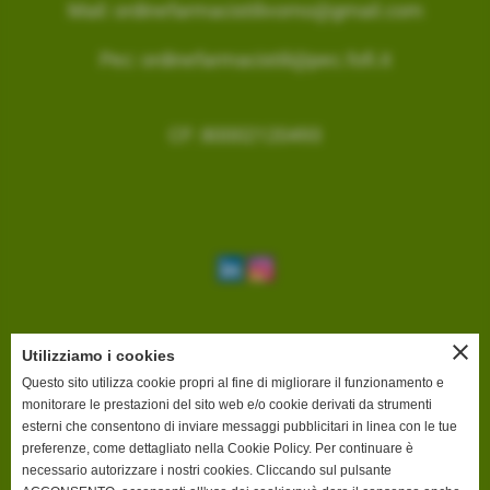
Mail:
ordinefarmacistilivorno@gmail.com
Pec:
ordinefarmacistili@pec.fofi.it
CF: 80002120493
close
Utilizziamo i cookies
INFORMAZIONI DI FATTURAZIONE
Questo sito utilizza cookie propri al fine di migliorare il funzionamento e
Ai sensi di quanto previsto dall'art. 6 ter, Legge 4 aprile 2012, n. 35, si
monitorare le prestazioni del sito web e/o cookie derivati da strumenti
comunicano i dati per procedere a fatturazione elettronica nei confronti
esterni che consentono di inviare messaggi pubblicitari in linea con le tue
dell'Ordine dei Farmacisti della Provincia di Livorno:
preferenze, come dettagliato nella Cookie Policy. Per continuare è
Denominazione:
Ordine dei Farmacisti della Provincia di Livorno
necessario autorizzare i nostri cookies. Cliccando sul pulsante
Codice Univoco ufficio:
UFVD79
Nome ufficio:
Uff_eFatturaPA