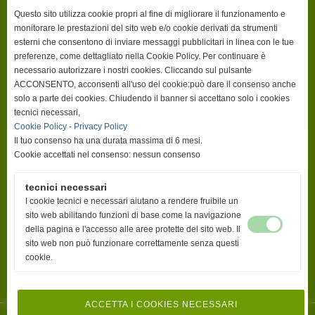
INFORMAZIONI DI FATTURAZIONE
Questo sito utilizza cookie propri al fine di migliorare il funzionamento e
Ai sensi di quanto previsto dall'art. 6 ter, Legge 4 aprile 2012, n. 35, si
monitorare le prestazioni del sito web e/o cookie derivati da strumenti
comunicano i dati per procedere a fatturazione elettronica nei confronti
esterni che consentono di inviare messaggi pubblicitari in linea con le tue
dell'Ordine dei Farmacisti della Provincia di Livorno:
preferenze, come dettagliato nella Cookie Policy. Per continuare è
Denominazione:
Ordine dei Farmacisti della Provincia di Livorno
necessario autorizzare i nostri cookies. Cliccando sul pulsante
Codice Univoco ufficio:
UFVD79
Nome ufficio:
Uff_eFatturaPA
ACCONSENTO, acconsenti all'uso dei cookie:può dare il consenso anche
solo a parte dei cookies. Chiudendo il banner si accettano solo i cookies
tecnici necessari,
Cookie Policy
-
Privacy Policy
I dati personali pubblicati sono riutilizzabili solo alle condizioni previste dalla
Il tuo consenso ha una durata massima di 6 mesi.
normativa vigente sul riuso dei dati pubblici (direttiva comunitaria
2003/98/CE e D.lgs 36/2006 di recepimento della stessa), in termini
Cookie accettati nel consenso: nessun consenso
compatibili con gli scopi originari del trattamento ai sensi dell’art 5, par.1
lettera b), del RGPD, e delle altre disposizioni rilevanti in materia
tecnici necessari
I cookie tecnici e necessari aiutano a rendere fruibile un
sito web abilitando funzioni di base come la navigazione
Infomativa Privacy
della pagina e l'accesso alle aree protette del sito web. Il
sito web non può funzionare correttamente senza questi
Mappa Sito
cookie.
Cookies Policy
ACCETTA I COOKIES NECESSARI